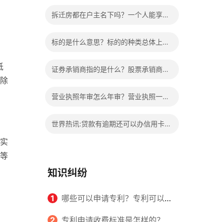
的权益？家庭暴力可以诉讼离婚吗？
拆迁房都在户主名下吗？一个人能享受
两次拆迁政策吗？ 世界快报
标的是什么意思？标的的种类总体上包
括哪些内容是什么？
抵
证券承销商指的是什么？股票承销商职
除
责有哪些？
营业执照年审怎么年审？营业执照一般
几天能拿到？
世界热讯:贷款有逾期还可以办信用卡
实
吗？贷款有逾期有档案记录吗？
等
知识纠纷
1
哪些可以申请专利？专利可以同
时多个人一起申请吗？
2
专利申请收费标准是怎样的？申