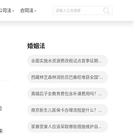
公司法
合同法
婚姻法
全面实施水资源费改税试点首季征期整
体运行平稳
西藏林芝森林消防员巴桑旺堆获全国“火
焰蓝”实战化比武两枚金牌_天天百事通
离婚后子女教育费包含补课费用吗？离
婚后子女教育费包括哪些？
险
南京新生儿医保卡办理流程是什么？办
理新生儿医保卡需要身份证吗？ 全球微
家暴受害人应该采取哪些措施维护自己
来
动态