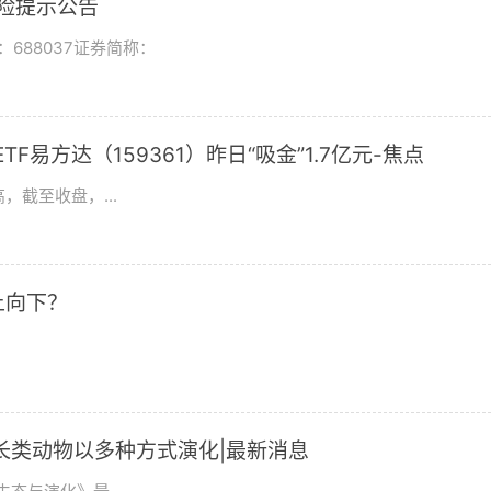
风险提示公告
688037证券简称：
F易方达（159361）昨日“吸金”1.7亿元-焦点
，截至收盘，...
上向下？
长类动物以多种方式演化|最新消息