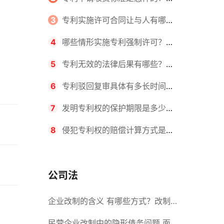
请不同类型的专利所需要的钱不同
3
专利实施许可合同让与人有哪些
主要义务？专利实施许可合同与专利
4
哪些情形实施专利强制许可？专
许可合同有什么区别？
利强制许可的前提条件是什么？
5
专利无效的法律后果有哪些？专
利的无效情形有哪些？
6
专利驳回复审具体有多长时间？
哪些情况下专利申请可能被驳回？
7
发明专利权的保护期限是多少
年？非专利发明人是否有专利申请
8
侵犯专利权的赔偿计算方式是什
权？
么？侵犯专利权的诉讼时效为多长时
间？
公司法
企业改制的含义 有哪些方式？改制
后国企员工属于什么性质？
民营企业改制中的隐形债务问题 面