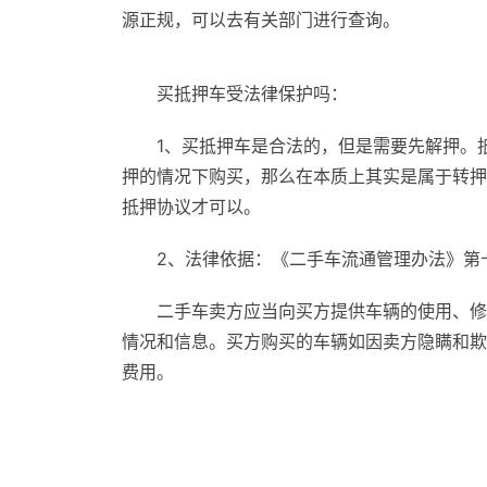
源正规，可以去有关部门进行查询。
买抵押车受法律保护吗：
1、买抵押车是合法的，但是需要先解押。
押的情况下购买，那么在本质上其实是属于转押
抵押协议才可以。
2、法律依据：《二手车流通管理办法》第
二手车卖方应当向买方提供车辆的使用、修
情况和信息。买方购买的车辆如因卖方隐瞒和欺
费用。
标签：
购车过户风险
抵押车来源
抵押车交易