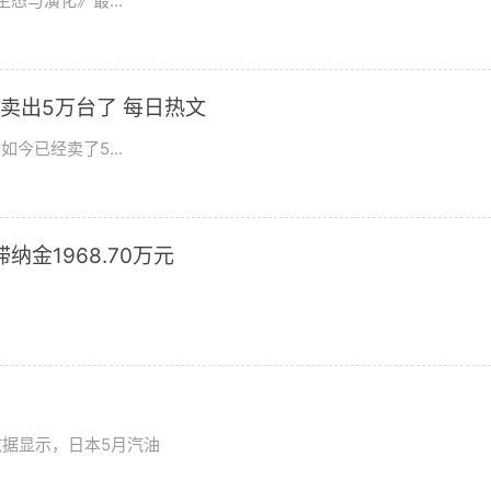
态与演化》最...
卖出5万台了 每日热文
今已经卖了5...
滞纳金1968.70万元
数据显示，日本5月汽油