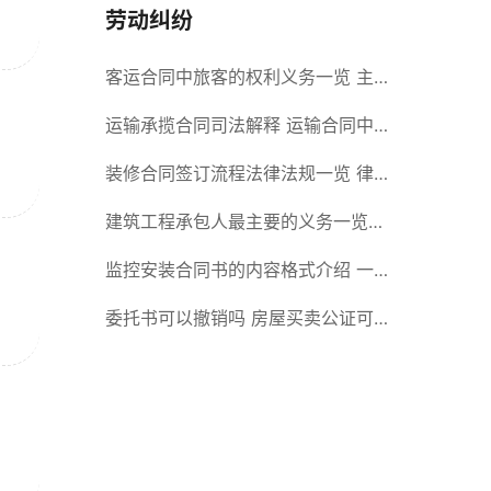
劳动纠纷
客运合同中旅客的权利义务一览 主
要包括这些内容
运输承揽合同司法解释 运输合同中
承运人的义务有哪些
装修合同签订流程法律法规一览 律
师解答
建筑工程承包人最主要的义务一览
承包合同内容介绍
监控安装合同书的内容格式介绍 一
般包括这些条款
委托书可以撤销吗 房屋买卖公证可
否撤销