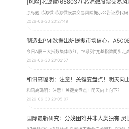
[风险]芯源微(688037):芯源微股票交易
原标题:芯源微:芯源微股票交易风险提示公告证券代码：
2026-06-30 20:27:49
制造业PMI数据出炉提振市场信心，A500ET
今日A股三大指数集体收红，“A系列”宽基指数同步走高
2026-06-30 20:02:57
和讯高璐明：注意！关键变盘点！明天向
和讯高璐明：注意！关键变盘点！明天向上向下？
2026-06-30 20:05:07
国际最新研究：分娩困难并非人类独有 灵