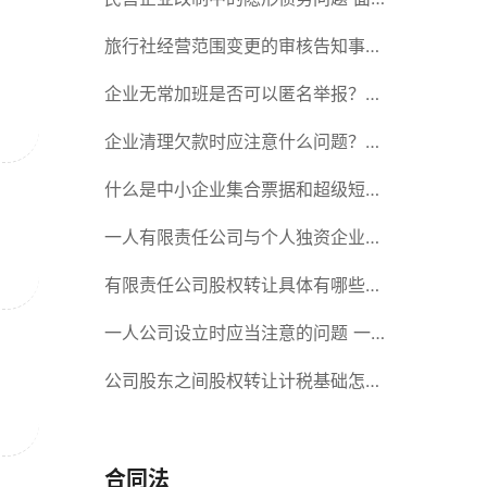
对隐形债务问题应该如何解决？
旅行社经营范围变更的审核告知事项
旅游业的发展现状和趋势
企业无常加班是否可以匿名举报？强
制加班公司没有加班费怎么办？
企业清理欠款时应注意什么问题？企
业短期借款需要注意哪些事项？
什么是中小企业集合票据和超级短期
融资券？一起来了解一下吧！
一人有限责任公司与个人独资企业的
区别 这些知识你都知道吗？
有限责任公司股权转让具体有哪些形
式？来了解下这五种形式
一人公司设立时应当注意的问题 一
人公司的特征
公司股东之间股权转让计税基础怎么
确认？公司股东之间的股权转让要符
合什么要件？
合同法