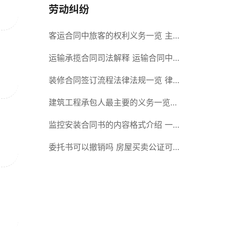
劳动纠纷
客运合同中旅客的权利义务一览 主
要包括这些内容
运输承揽合同司法解释 运输合同中
承运人的义务有哪些
装修合同签订流程法律法规一览 律
师解答
建筑工程承包人最主要的义务一览
承包合同内容介绍
监控安装合同书的内容格式介绍 一
般包括这些条款
委托书可以撤销吗 房屋买卖公证可
否撤销