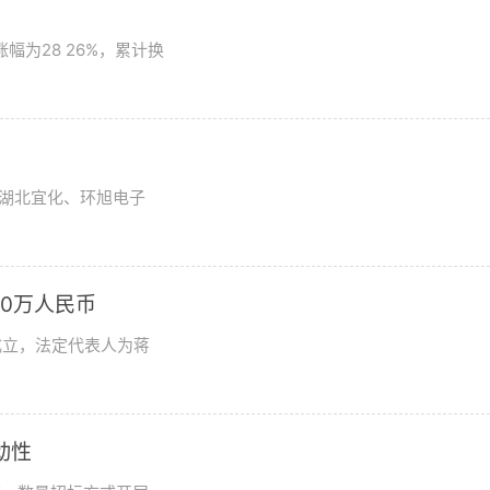
为28 26%，累计换
湖北宜化、环旭电子
0万人民币
成立，法定代表人为蒋
动性