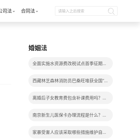
公司法
合同法
婚姻法
全面实施水资源费改税试点首季征期整
体运行平稳
西藏林芝森林消防员巴桑旺堆获全国“火
焰蓝”实战化比武两枚金牌_天天百事通
离婚后子女教育费包含补课费用吗？离
婚后子女教育费包括哪些？
南京新生儿医保卡办理流程是什么？办
理新生儿医保卡需要身份证吗？ 全球微
家暴受害人应该采取哪些措施维护自己
动态