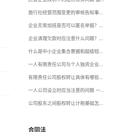
对隐形债务问题应该如何解决？
旅行社经营范围变更的审核告知事项
旅游业的发展现状和趋势
企业无常加班是否可以匿名举报？强
制加班公司没有加班费怎么办？
企业清理欠款时应注意什么问题？企
业短期借款需要注意哪些事项？
什么是中小企业集合票据和超级短期
融资券？一起来了解一下吧！
一人有限责任公司与个人独资企业的
区别 这些知识你都知道吗？
有限责任公司股权转让具体有哪些形
式？来了解下这五种形式
一人公司设立时应当注意的问题 一
人公司的特征
公司股东之间股权转让计税基础怎么
确认？公司股东之间的股权转让要符
合什么要件？
合同法