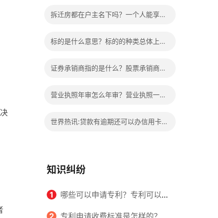
的权益？家庭暴力可以诉讼离婚吗？
拆迁房都在户主名下吗？一个人能享受
两次拆迁政策吗？ 世界快报
标的是什么意思？标的的种类总体上包
括哪些内容是什么？
证券承销商指的是什么？股票承销商职
责有哪些？
营业执照年审怎么年审？营业执照一般
决
几天能拿到？
世界热讯:贷款有逾期还可以办信用卡
吗？贷款有逾期有档案记录吗？
知识纠纷
1
哪些可以申请专利？专利可以同
者
时多个人一起申请吗？
2
专利申请收费标准是怎样的？申