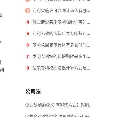
请不同类型的专利所需要的钱不同
3
专利实施许可合同让与人有哪些
置
主要义务？专利实施许可合同与专利
4
哪些情形实施专利强制许可？专
许可合同有什么区别？
利强制许可的前提条件是什么？
5
专利无效的法律后果有哪些？专
，
单
利的无效情形有哪些？
6
专利驳回复审具体有多长时间？
哪些情况下专利申请可能被驳回？
7
发明专利权的保护期限是多少
卖
年？非专利发明人是否有专利申请
8
侵犯专利权的赔偿计算方式是什
纠
权？
么？侵犯专利权的诉讼时效为多长时
间？
公司法
企业改制的含义 有哪些方式？改制
后国企员工属于什么性质？
民营企业改制中的隐形债务问题 面