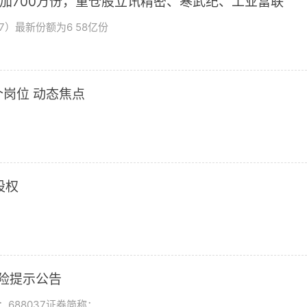
增加700万份，重仓股立讯精密、寒武纪、工业富联
7）最新份额为6 58亿份
岗位 动态焦点
股权
风险提示公告
688037证券简称：